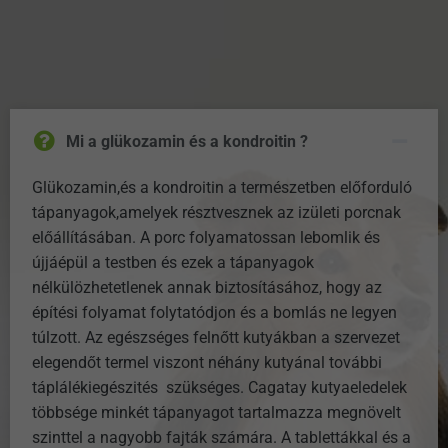
Mi a glükozamin és a kondroitin ?
Glükozamin,és a kondroitin a természetben előforduló
tápanyagok,amelyek résztvesznek az izületi porcnak
előállításában. A porc folyamatossan lebomlik és
újjáépül a testben és ezek a tápanyagok
nélkülözhetetlenek annak biztosításához, hogy az
építési folyamat folytatódjon és a bomlás ne legyen
túlzott. Az egészséges felnőtt kutyákban a szervezet
elegendőt termel viszont néhány kutyánal további
táplálékiegészités szükséges. Cagatay kutyaeledelek
többsége minkét tápanyagot tartalmazza megnövelt
szinttel a nagyobb fajták számára. A tablettákkal és a