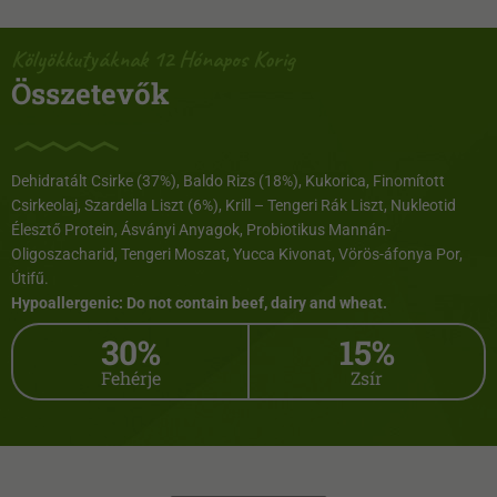
Kölyökkutyáknak 12 Hónapos Korig
Összetevők
Dehidratált Csirke (37%), Baldo Rizs (18%), Kukorica, Finomított
Csirkeolaj, Szardella Liszt (6%), Krill – Tengeri Rák Liszt, Nukleotid
Élesztő Protein, Ásványi Anyagok, Probiotikus Mannán-
Oligoszacharid, Tengeri Moszat, Yucca Kivonat, Vörös-áfonya Por,
Útifű.
Hypoallergenic: Do not contain beef, dairy and wheat.
30%
15%
Fehérje
Zsír