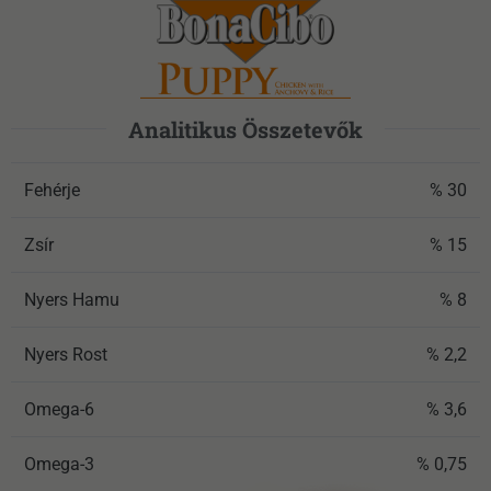
Analitikus Összetevők
Fehérje
% 30
Zsír
% 15
Nyers Hamu
% 8
Nyers Rost
% 2,2
Omega-6
% 3,6
Omega-3
% 0,75