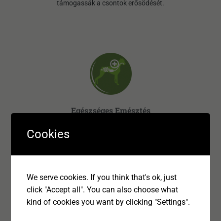
támogassák a csontok erősödését.
Egészséges Emésztés
Cookies
A BonaCibo természetes prebiotikus fehérjéket tartalmaz, hogy
segítse a hasznos baktériumok fejlődését, így támogatva a
bélflórát, az optimális és egészséges emésztést.
We serve cookies. If you think that's ok, just
click "Accept all". You can also choose what
kind of cookies you want by clicking "Settings".