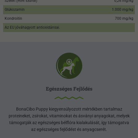
Szelén
0,26 mg/kg
(mint szulfát)
Glükozamin
1.000 mg/kg
Kondroitin
700 mg/kg
Az EU jóváhagyott antioxidánsai.
Egészséges Fejlődés
BonaCibo Puppy kiegyensúlyozott mértékben tartalmaz
proteineket, zsírokat, vitaminokat és ásványi anyagokat, melyek
támogatják az egészséges bélflóra kialakulását, így támogatva
az egészséges fejlődést és anyagcserét.