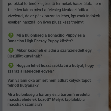
porokkal történő kiegészítő termékek használata nem
feltétlen káros mivel a felesleg kiválasztódik a
vizelettel, de ez pénz pazarlás lehet, így csak indokolt
esetben használjon ilyen plusz készítményt.
Mi a különbség a Bonacibo Puppy és a
Bonacibo High Energy Puppy között?
Mikor kezdheti el adni a szárazeledelt egy
újszülött kutyának?
Hogyan lehet hozzászoktatni a kutyát, hogy
száraz állateledelt egyen?
Van valami oka amiért nem adhat kölyök tápot
felnőtt kutyának?
Mi a különbség a bárány és a baromfi eredetű
macskaeledelek között? Melyik táplálóbb a
macskák számára?