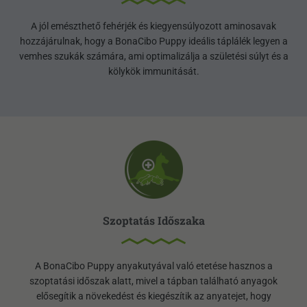
A jól emészthető fehérjék és kiegyensúlyozott aminosavak
hozzájárulnak, hogy a BonaCibo Puppy ideális táplálék legyen a
vemhes szukák számára, ami optimalizálja a születési súlyt és a
kölykök immunitását.
Szoptatás Időszaka
A BonaCibo Puppy anyakutyával való etetése hasznos a
szoptatási időszak alatt, mivel a tápban található anyagok
elősegítik a növekedést és kiegészítik az anyatejet, hogy