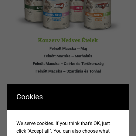
Konzerv Nedves Ételek
Felnőtt Macska ~ Máj
Felnőtt Macska ~ Marhahús
Felnőtt Macska ~ Csirke és Törökország
Felnőtt Macska ~ Szardínia és Tonhal
Cookies
We serve cookies. If you think that's OK, just
click "Accept all". You can also choose what