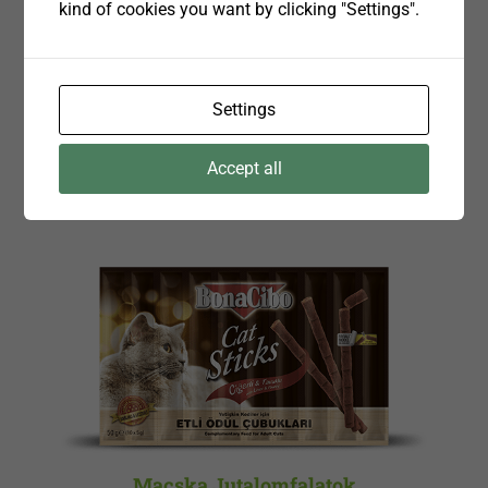
kind of cookies you want by clicking "Settings".
Tasakos Nedves Macskaeledel
Cica ~ Csirkével
Settings
Felnőtt Macska ~ Máj
Felnőtt Macska ~ Halakkal
Accept all
Sterilizált Macska ~ Csirkével
Sterilizált Macska ~ Bárány
Macska Jutalomfalatok