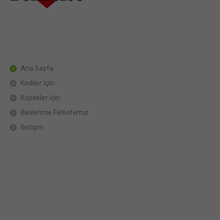
Ana Sayfa
Kediler İçin
Köpekler İçin
Beslenme Felsefemiz
İletişim