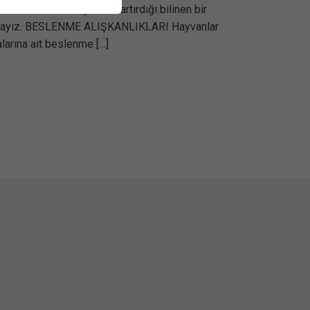
 alma ve obeziteyi hızla artırdığı bilinen bir
lmaktayız. BESLENME ALIŞKANLIKLARI Hayvanlar
larına ait beslenme […]