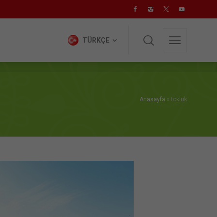
TÜRKÇE
TÜRKÇE
Anasayfa
»
tokluk