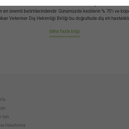
 hekimlerin ve beslenme uzmanlarının odaklandığı temel konulardan 
n en önemli belirtilerindendir. Günümüzde kedilerin % 70’i ve köpekl
an Veteriner Diş Hekimliği Birliği bu doğrultuda diş eti hastalıkla
daha fazla bilgi
yfa
İçin
r İçin
me Felsefemiz