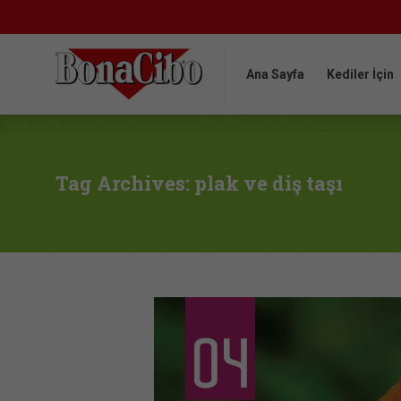
Ana Sayfa
Kediler İçin
Ana Sayfa
Kediler İçin
Tag Archives: plak ve diş taşı