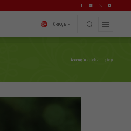
TÜRKÇE
TÜRKÇE
Anasayfa
»
plak ve diş taşı