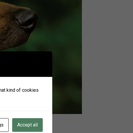
what kind of cookies
gs
Accept all