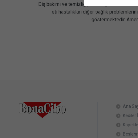
Diş bakımı ve temizliği, son 20 yılda veteriner
eti hastalıkları diğer sağlık problemlerini
göstermektedir. Amerik
Ana Sa
Kediler 
Köpekle
Beslen