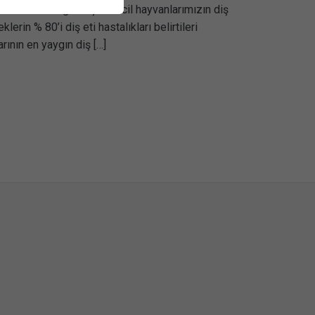
biri haline gelmiştir. Evcil hayvanlarımızın diş
erin % 80’i diş eti hastalıkları belirtileri
rının en yaygın diş […]