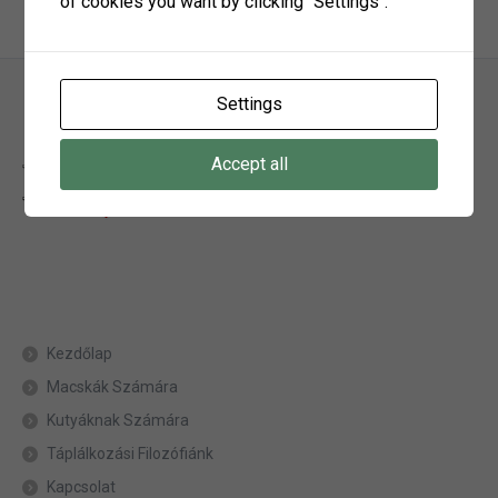
of cookies you want by clicking "Settings".
Settings
Accept all
Kezdőlap
Macskák Számára
Kutyáknak Számára
Táplálkozási Filozófiánk
Kapcsolat