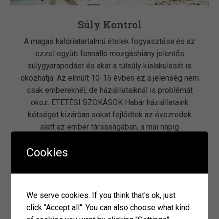
Súly Kontrol
A magas kalóriatartalmú ételek fogyasztása és az
ezzel együtt fennálló mozgáshiány jelentős
súlygyarapodást és akár a túlsúly kialakulását is
okozhatja. Az elmúlt 10-15 évben ez a jelenség nem
csak embereknél, de háziállataiknál is problémát
okoz. ETETÉSI SZOKÁSOK Habár háziállataink
kétséget kizáróan sokat fejlődtek az évezredek
alatt az ember társaságában, a mai napig
észrevehető számos, az […]
Cookies
olvass tovább
We serve cookies. If you think that's ok, just
click "Accept all". You can also choose what kind