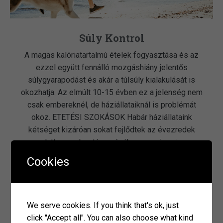
Súly Kontrol
A magas kalóriatartalmú ételek fogyasztása és az
ezzel együtt fennálló mozgáshiány jelentős
súlygyarapodást és akár a túlsúly kialakulását is
okozhatja. Az elmúlt 10-15 évben ez a jelenség nem
csak embereknél, de háziállataiknál is problémát
okoz. ETETÉSI SZOKÁSOK Habár háziállataink
kétséget kizáróan sokat fejlődtek az évezredek
alatt az ember társaságában, a mai napig
észrevehető számos, az […]
Cookies
olvass tovább
We serve cookies. If you think that's ok, just
click "Accept all". You can also choose what kind