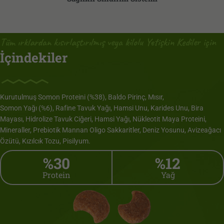
Tüm ırklardan kısırlaştırılmış veya kilolu Yetişkin Kediler için
İçindekiler
Kurutulmuş Somon Proteini (%38), Baldo Pirinç, Mısır,
Somon Yağı (%6), Rafine Tavuk Yağı, Hamsi Unu, Karides Unu, Bira
Mayası, Hidrolize Tavuk Ciğeri, Hamsi Yağı, Nükleotit Maya Proteini,
Mineraller, Prebiotik Mannan Oligo Sakkaritler, Deniz Yosunu, Avizeağacı
Özütü, Kızılcık Tozu, Pisilyum.
%30
%12
Protein
Yağ