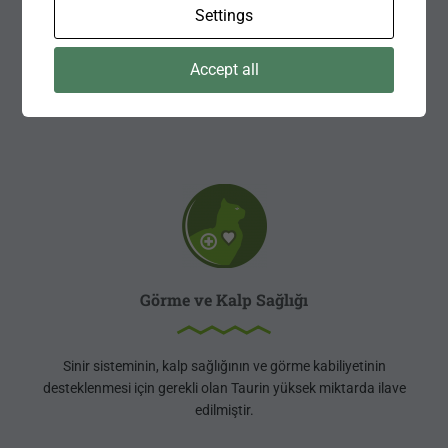
Settings
BonaCibo, sağlıklı deri yapısını ve parlak tüylerin oluşumunu
desteklemek üzere vitaminler ve amino asitlerce zenginleştirilmiş,
Omega-6:Omega-3 yağ asitleri oranı dengelenmiş içeriğe
Accept all
sahiptir.
Görme ve Kalp Sağlığı
Sinir sisteminin, kalp sağlığının ve görme kabiliyetinin
desteklenmesi için gerekli olan Taurin yüksek miktarda ilave
edilmiştir.