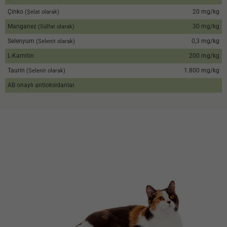
Çinko
20 mg/kg
(Şelat olarak)
Manganez
30 mg/kg
(Sülfat olarak)
Selenyum
0,3 mg/kg
(Selenit olarak)
L-Karnitin
200 mg/kg
Taurin
1.800 mg/kg
(Selenit olarak)
AB onaylı antioksidanlar.