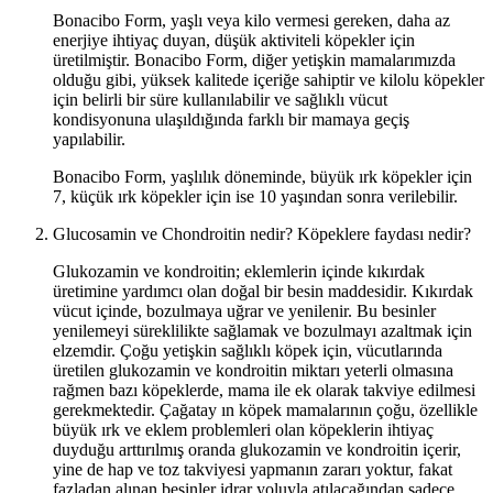
Bonacibo Form, yaşlı veya kilo vermesi gereken, daha az
enerjiye ihtiyaç duyan, düşük aktiviteli köpekler için
üretilmiştir. Bonacibo Form, diğer yetişkin mamalarımızda
olduğu gibi, yüksek kalitede içeriğe sahiptir ve kilolu köpekler
için belirli bir süre kullanılabilir ve sağlıklı vücut
kondisyonuna ulaşıldığında farklı bir mamaya geçiş
yapılabilir.
Bonacibo Form, yaşlılık döneminde, büyük ırk köpekler için
7, küçük ırk köpekler için ise 10 yaşından sonra verilebilir.
Glucosamin ve Chondroitin nedir? Köpeklere faydası nedir?
Glukozamin ve kondroitin; eklemlerin içinde kıkırdak
üretimine yardımcı olan doğal bir besin maddesidir. Kıkırdak
vücut içinde, bozulmaya uğrar ve yenilenir. Bu besinler
yenilemeyi süreklilikte sağlamak ve bozulmayı azaltmak için
elzemdir. Çoğu yetişkin sağlıklı köpek için, vücutlarında
üretilen glukozamin ve kondroitin miktarı yeterli olmasına
rağmen bazı köpeklerde, mama ile ek olarak takviye edilmesi
gerekmektedir. Çağatay ın köpek mamalarının çoğu, özellikle
büyük ırk ve eklem problemleri olan köpeklerin ihtiyaç
duyduğu arttırılmış oranda glukozamin ve kondroitin içerir,
yine de hap ve toz takviyesi yapmanın zararı yoktur, fakat
fazladan alınan besinler idrar yoluyla atılacağından sadece