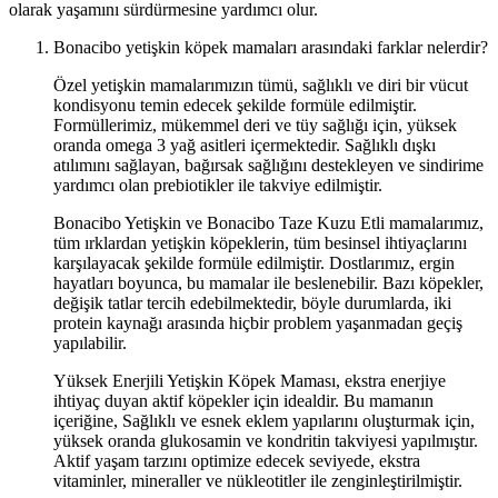
olarak yaşamını sürdürmesine yardımcı olur.
Bonacibo yetişkin köpek mamaları arasındaki farklar nelerdir?
Özel yetişkin mamalarımızın tümü, sağlıklı ve diri bir vücut
kondisyonu temin edecek şekilde formüle edilmiştir.
Formüllerimiz, mükemmel deri ve tüy sağlığı için, yüksek
oranda omega 3 yağ asitleri içermektedir. Sağlıklı dışkı
atılımını sağlayan, bağırsak sağlığını destekleyen ve sindirime
yardımcı olan prebiotikler ile takviye edilmiştir.
Bonacibo Yetişkin ve Bonacibo Taze Kuzu Etli mamalarımız,
tüm ırklardan yetişkin köpeklerin, tüm besinsel ihtiyaçlarını
karşılayacak şekilde formüle edilmiştir. Dostlarımız, ergin
hayatları boyunca, bu mamalar ile beslenebilir. Bazı köpekler,
değişik tatlar tercih edebilmektedir, böyle durumlarda, iki
protein kaynağı arasında hiçbir problem yaşanmadan geçiş
yapılabilir.
Yüksek Enerjili Yetişkin Köpek Maması, ekstra enerjiye
ihtiyaç duyan aktif köpekler için idealdir. Bu mamanın
içeriğine, Sağlıklı ve esnek eklem yapılarını oluşturmak için,
yüksek oranda glukosamin ve kondritin takviyesi yapılmıştır.
Aktif yaşam tarzını optimize edecek seviyede, ekstra
vitaminler, mineraller ve nükleotitler ile zenginleştirilmiştir.