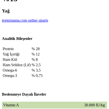
Yağ
temizmama.com online sipariş
Analitik Bileşenler
Protein
% 28
Yağ İçeriği
% 12
Ham Kül
% 8
Ham Selüloz (Lif)
% 2,5
Omega-6
% 3,5
Omega-3
% 0,75
Beslenmeye Dayalı İlaveler
Vitamin A
30.000 IU/kg