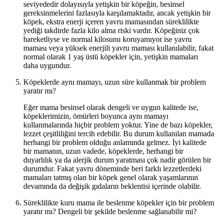
seviyededir dolayısıyla yetişkin bir köpeğin, besinsel
gereksinmelerini fazlasıyla karşılamaktadır, ancak yetişkin bir
köpek, ekstra enerji içeren yavru mamasından süreklilikte
yediği takdirde fazla kilo alma riski vardır. Köpeğiniz çok
hareketliyse ve normal kilosunu koruyamıyor ise yavru
maması veya yüksek enerjili yavru maması kullanılabilir, fakat
normal olarak 1 yaş üstü köpekler için, yetişkin mamaları
daha uygundur.
Köpeklerde aynı mamayı, uzun süre kullanmak bir problem
yaratır mı?
Eğer mama besinsel olarak dengeli ve uygun kalitede ise,
köpeklerimizin, ömürleri boyunca aynı mamayı
kullanmalarında hiçbir problem yoktur. Yine de bazı köpekler,
lezzet çeşitliliğini tercih edebilir. Bu durum kullanılan mamada
herhangi bir problem olduğu anlamında gelmez. İyi kalitede
bir mamanın, uzun vadede, köpeklerde, herhangi bir
duyarlılık ya da alerjik durum yaratması çok nadir görülen bir
durumdur. Fakat yavru döneminde beri farklı lezzetlerdeki
mamaları tatmış olan bir köpek genel olarak yaşamlarının
devamında da değişik gıdaların beklentisi içerinde olabilir.
Süreklilikte kuru mama ile beslenme köpekler için bir problem
yaratır mı? Dengeli bir şekilde beslenme sağlanabilir mi?