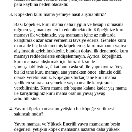
para kaybına neden olacaktır.
Köpekleri kuru mama yemeye nasıl alıştırabiliriz?
Bazı köpekler, kuru mama daha uygun ve hesaplı olmasına
rağmen yaş mamayı tercih edebilmektedir. Köpeğinize kuru
mamayı ilk verişinizde, yaş mamanın içine az miktarda
karıştırarak azar azar vermenizi tavsiye ederiz. Genelde kuru
mama ile hiç beslenmemiş köpeklerde, kuru mamanın yapısı
alışılmadık gelebilmektedir, bundan dolayı ilk denemede kuru
mamayı reddederlerse endişelenmeyin. Ayrıca, köpeğinizi,
kuru mamaya alıştırmak için biraz ılık su ile
yumuşatabilirsiniz, fakat bunu asla süt ile yapmayınız. Veya
bir iki tane kuru mamayı ana yemekten önce, elinizle ödül
olarak verebilirsiniz. Köpeğiniz birkaç tane kuru mama
yedikten sonra ana yemekte yaş mama ile karıştırarak
verebilirsiniz. Kuru mama tek başına kalana kadar yaş mama
ile karıştırdığınız kuru mama oranını yavaş yavaş
artırabilirsiniz.
Yavru köpek mamasının yetişkin bir köpeğe verilmesi
sakıncalı mıdır?
Yavru maması ve Yüksek Enerjili yavru mamasının besin
değerleri, yetişkin köpek mamasına nazaran daha yüksek