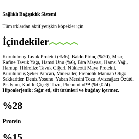
Sağlıklı Bağışıklık Sistemi
Tüm ırklardan aktif yetişkin köpekler için
İçindekiler
Kurutulmuş Tavuk Proteini (%36), Baldo Pirinç (%20), Mısır,
Rafine Tavuk Yağı, Hamsi Unu (%6), Bira Mayası, Hamsi Yağı,
Harnup, Hidrolize Tavuk Ciğeri, Nükleotit Maya Proteini,
Kurutulmuş Şeker Pancarı, Mineraller, Prebiotik Mannan Oligo
Sakkaritler, Deniz Yosunu, Yaban Mersini Tozu, Avizeağacı Özütü,
Pisilyum, Kadife Çiçeği Tozu, Phenomind™ (%0,024).
Hipoalerjenik: Sığır eti, süt ürünleri ve buğday içermez.
%28
Protein
%15