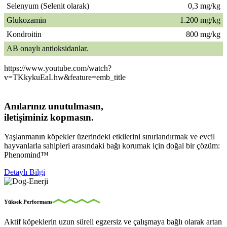
Selenyum (Selenit olarak)
0,3 mg/kg
Glukozamin
1.200 mg/kg
Kondroitin
800 mg/kg
AB onaylı antioksidanlar.
https://www.youtube.com/watch?
v=TKkykuEaLhw&feature=emb_title
Anılarınız unutulmasın,
iletişiminiz kopmasın.
Yaşlanmanın köpekler üzerindeki etkilerini sınırlandırmak ve evcil
hayvanlarla sahipleri arasındaki bağı korumak için doğal bir çözüm:
Phenomind™
Detaylı Bilgi
Yüksek Performans
Aktif köpeklerin uzun süreli egzersiz ve çalışmaya bağlı olarak artan